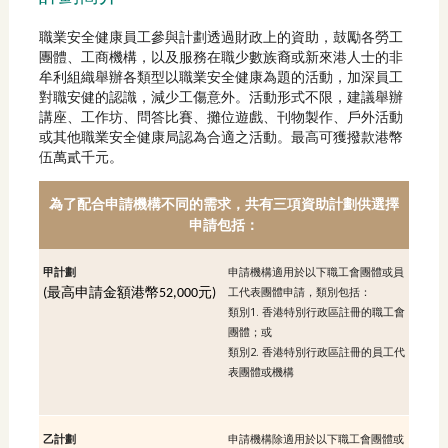
職業安全健康員工參與計劃透過財政上的資助，鼓勵各勞工
團體、工商機構，以及服務在職少數族裔或新來港人士的非
牟利組織舉辦各類型以職業安全健康為題的活動，加深員工
對職安健的認識，減少工傷意外。活動形式不限，建議舉辦
講座、工作坊、問答比賽、攤位遊戲、刊物製作、戶外活動
或其他職業安全健康局認為合適之活動。最高可獲撥款港幣
伍萬貳千元。
為了配合申請機構不同的需求，共有三項資助計劃供選擇
申請包括：
甲計劃
申請機構適用於以下職工會團體或員
工代表團體申請，類別包括：
最高申請金額港幣
(
52,000元)
類別1. 香港特別行政區註冊的職工會
團體；或
類別2. 香港特別行政區註冊的員工代
表團體或機構
乙計劃
申請機構除適用於以下職工會團體或