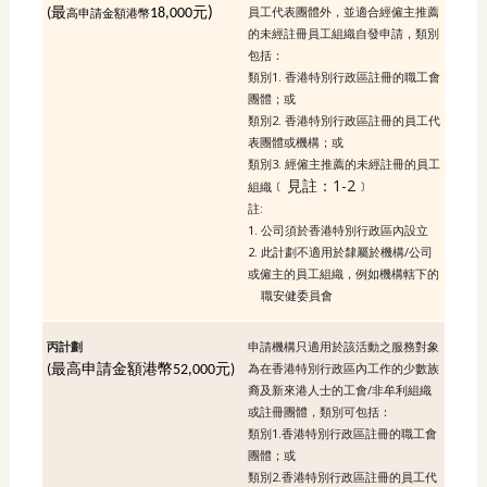
員工代表團體外，並適合經僱主推薦
最
)
(
18,000元
高申請金額港幣
的未經註冊員工組織自發申請，類別
包括：
類別1. 香港特別行政區註冊的職工會
團體；或
類別2. 香港特別行政區註冊的員工代
表團體或機構；或
類別3. 經僱主推薦的未經註冊的員工
﹝見註：1-2﹞
組織
註:
1. 公司須於香港特別行政區內設立
2. 此計劃不適用於隸屬於機構/公司
或僱主的員工組織，例如機構轄下的
職安健委員會
丙計劃
申請機構只適用於該活動之服務對象
為在香港特別行政區內工作的少數族
最高申請金額港幣
(
52,000元)
裔及新來港人士的工會/非牟利組織
或註冊團體，類別可包括：
類別1.香港特別行政區註冊的職工會
團體；或
類別2.香港特別行政區註冊的員工代